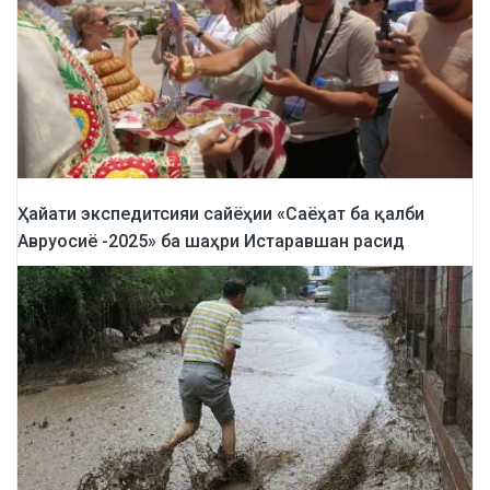
Ҳайати экспедитсияи сайёҳии «Саёҳат ба қалби
Авруосиё -2025» ба шаҳри Истаравшан расид