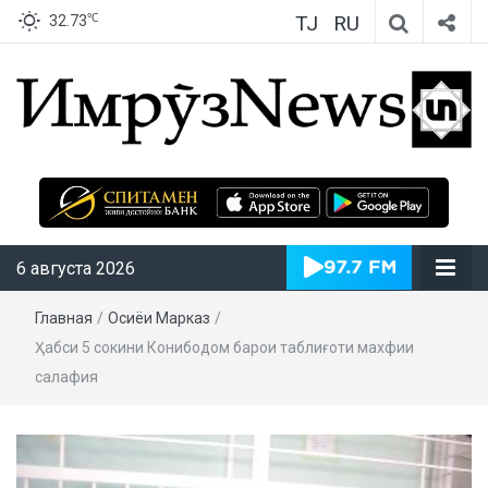
TJ
RU
℃
32.73
ИмрӯзNews
6 августа 2026
Главная
/
Осиёи Марказӣ
/
Ҳабси 5 сокини Конибодом барои таблиғоти махфии
салафия