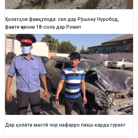
Ҳолатҳои фавқулода: сел дар Рӯшону Нуробод,
фавти ҷавони 18-сола дар Ромит
Дар ҳолати мастӣ чор нафарро пахш карда гурехт