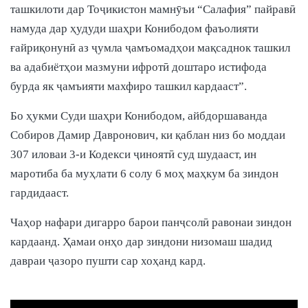
ташкилоти дар Тоҷикистон мамнӯъи “Салафия” пайравӣ
намуда дар ҳудуди шаҳри Конибодом фаъолияти
ғайриқонунӣ аз ҷумла ҷамъомадҳои мақсаднок ташкил
ва адабиётҳои мазмуни ифротӣ доштаро истифода
бурда як ҷамъияти махфиро ташкил кардааст”.
Бо ҳукми Суди шаҳри Конибодом, айбдоршаванда
Собиров Дамир Давронович, ки қаблан низ бо моддаи
307 иловаи 3-и Кодекси ҷиноятӣ суд шудааст, ин
маротиба ба муҳлати 6 солу 6 моҳ маҳкум ба зиндон
гардидааст.
Чаҳор нафари дигарро барои панҷсолӣ равонаи зиндон
кардаанд. Ҳамаи онҳо дар зиндони низомаш шадид
давраи ҷазоро пушти сар хоҳанд кард.