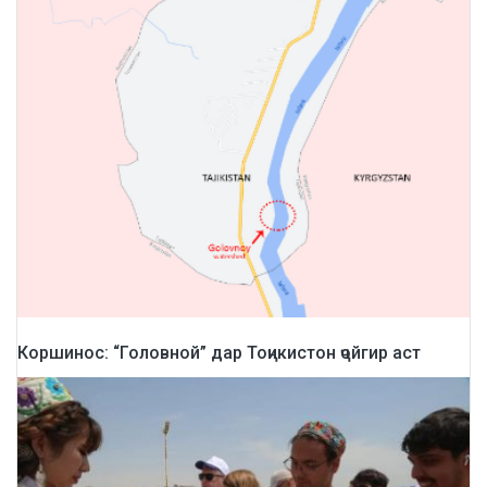
Коршинос: “Головной” дар Тоҷикистон ҷойгир аст