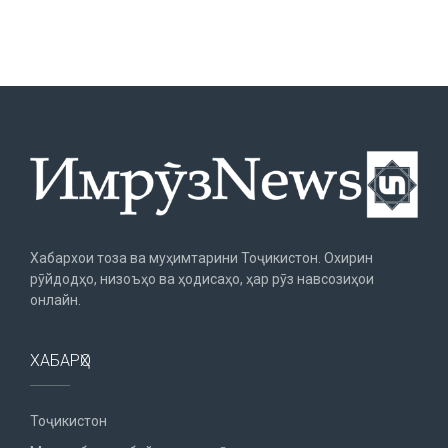
Хабархои тоза ва муҳимтарини Тоҷикистон. Охирин
рӯйдодҳо, низоъҳо ва ҳодисаҳо, ҳар рӯз навсозиҳои
онлайн.
ХАБАРҲО
Тоҷикистон