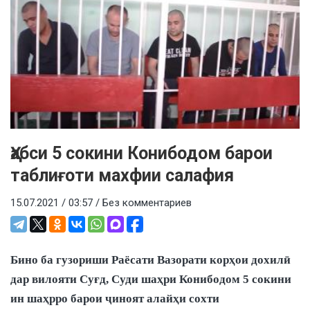
Ҳабси 5 сокини Конибодом барои
таблиғоти махфии салафия
15.07.2021 / 03:57 /
Без комментариев
Бино ба гузориши Раёсати Вазорати корҳои дохилӣ
дар вилояти Суғд, Суди шаҳри Конибодом 5 сокини
ин шаҳрро барои ҷиноят алайҳи сохти