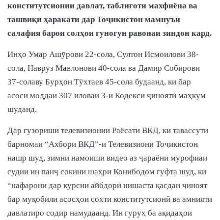
конститутсионии давлат, таблиғоти махфиёна ва
ташвиқи ҳаракати дар Тоҷикистон мамнуъи
салафия барои солҳои гуногун равонаи зиндон кард.
Инҳо Умар Ашӯрови 22-сола, Султон Исмоилови 38-
сола, Наврӯз Мавлонови 40-сола ва Дамир Собирови
37-солаву Бурҳон Тӯхтаев 45-сола будаанд, ки бар
асоси моддаи 307 иловаи 3-и Кодекси ҷиноятӣ маҳкум
шуданд.
Дар гузориши телевизионии Раёсати ВКД, ки тавассути
барномаи “Ахбори ВКД”-и Телевизиони Тоҷикистон
нашр шуд, зимни намоиши видео аз ҷараёни мурофиаи
судии ин панҷ сокини шаҳри Конибодом гуфта шуд, ки
“нафарони дар курсии айбдорӣ нишаста қасдан ҷиноят
бар муқобили асосҳои сохти конститутсионӣ ва амнияти
давлатиро содир намудаанд. Ин гуруҳ ба ақидаҳои