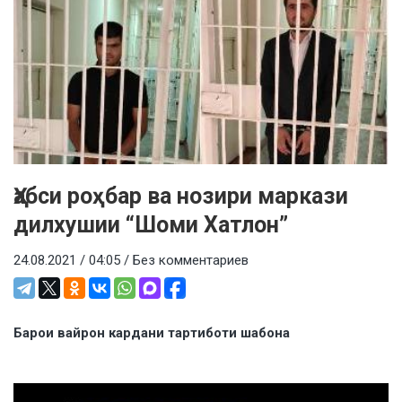
Ҳабси роҳбар ва нозири маркази
дилхушии “Шоми Хатлон”
24.08.2021 / 04:05 /
Без комментариев
Барои вайрон кардани тартиботи шабона