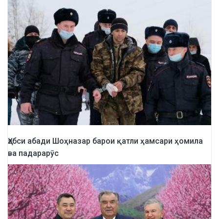
Ҳабси абади Шоҳназар барои қатли ҳамсари ҳомила
ва падарарӯс