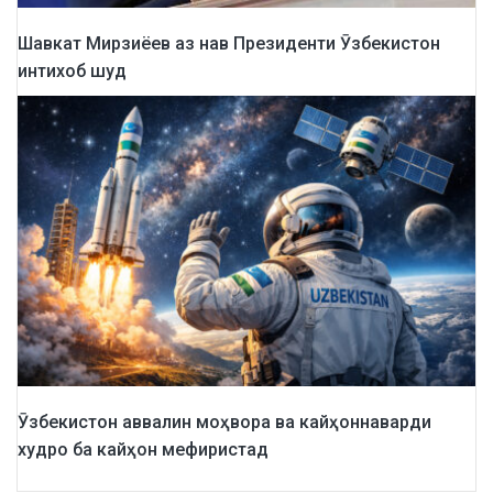
Шавкат Мирзиёев аз нав Президенти Ӯзбекистон
интихоб шуд
Ӯзбекистон аввалин моҳвора ва кайҳоннаварди
худро ба кайҳон мефиристад