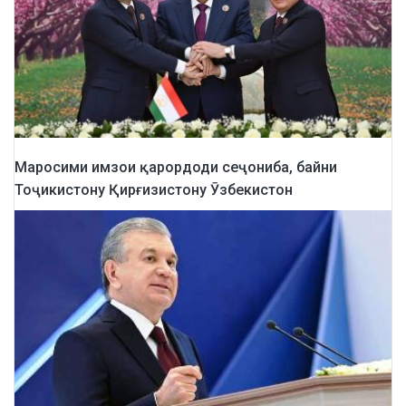
Маросими имзои қарордоди сеҷониба, байни
Тоҷикистону Қирғизистону Ӯзбекистон