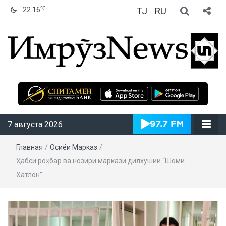
TJ
RU
℃
22.16
ИмрӯзNews
7 августа 2026
Главная
/
Осиёи Марказӣ
/
Ҳабси роҳбар ва нозири маркази дилхушии “Шоми
Хатлон”