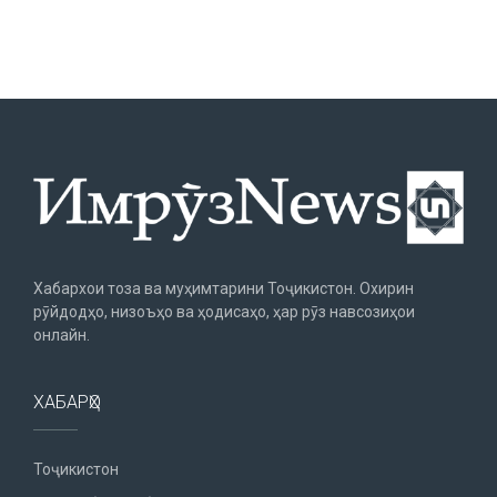
Хабархои тоза ва муҳимтарини Тоҷикистон. Охирин
рӯйдодҳо, низоъҳо ва ҳодисаҳо, ҳар рӯз навсозиҳои
онлайн.
ХАБАРҲО
Тоҷикистон