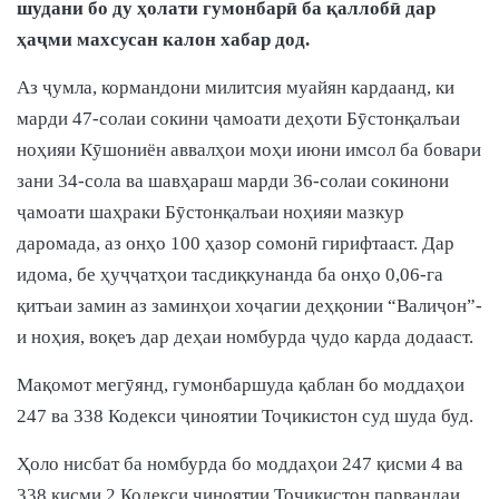
шудани бо ду ҳолати гумонбарӣ ба қаллобӣ дар
ҳаҷми махсусан калон хабар дод.
Аз ҷумла, кормандони милитсия муайян кардаанд, ки
марди 47-солаи сокини ҷамоати деҳоти Бӯстонқалъаи
ноҳияи Кӯшониён аввалҳои моҳи июни имсол ба бовари
зани 34-сола ва шавҳараш марди 36-солаи сокинони
ҷамоати шаҳраки Бӯстонқалъаи ноҳияи мазкур
даромада, аз онҳо 100 ҳазор сомонӣ гирифтааст. Дар
идома, бе ҳуҷҷатҳои тасдиқкунанда ба онҳо 0,06-га
қитъаи замин аз заминҳои хоҷагии деҳқонии “Валиҷон”-
и ноҳия, воқеъ дар деҳаи номбурда ҷудо карда додааст.
Мақомот мегӯянд, гумонбаршуда қаблан бо моддаҳои
247 ва 338 Кодекси ҷиноятии Тоҷикистон суд шуда буд.
Ҳоло нисбат ба номбурда бо моддаҳои 247 қисми 4 ва
338 қисми 2 Кодекси ҷиноятии Тоҷикистон парвандаи