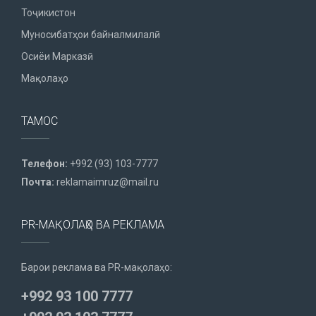
Тоҷикистон
Муносибатҳои байналмилалӣ
Осиёи Марказӣ
Мақолаҳо
ТАМОС
Телефон:
+992 (93) 103-7777
Почта:
reklamaimruz@mail.ru
PR-МАҚОЛАҲО ВА РЕКЛАМА
Барои реклама ва PR-мақолаҳо:
+992 93 100 7777