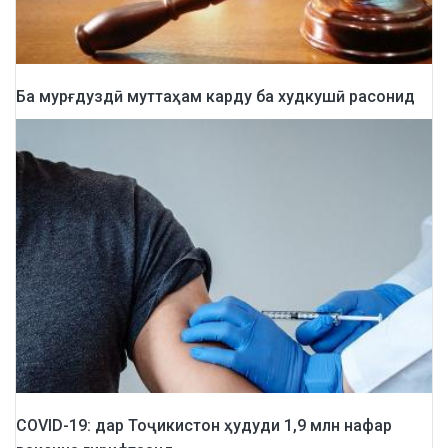
Ба мурғдуздӣ муттаҳам карду ба худкушӣ расонид
COVID-19: дар Тоҷикистон ҳудуди 1,9 млн нафар