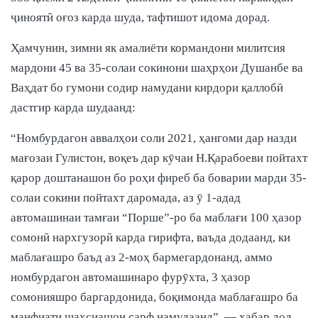
ҷиноятӣ оғоз карда шуда, тафтишот идома дорад.
Ҳамчунин, зимни як амалиёти кормандони милитсия
мардони 45 ва 35-солаи сокинони шаҳрҳои Душанбе ва
Ваҳдат бо гумони содир намудани кирдори қаллобӣ
дастгир карда шудаанд:
“Номбурдагон аввалҳои соли 2021, ҳангоми дар назди
мағозаи Гулистон, воқеъ дар кӯчаи Н.Қарабоеви пойтахт
қарор доштанашон бо роҳи фиреб ба боварии марди 35-
солаи сокини пойтахт даромада, аз ӯ 1-адад
автомашинаи тамғаи “Порше”-ро ба маблағи 100 ҳазор
сомонӣ нархгузорӣ карда гирифта, ваъда додаанд, ки
маблағашро баъд аз 2-моҳ бармегардонанд, аммо
номбурдагон автомашинаро фурӯхта, 3 ҳазор
сомонияшро баргардонида, боқимонда маблағашро ба
манфиати шахсиашон сарф намудаанд”, — хабар дод