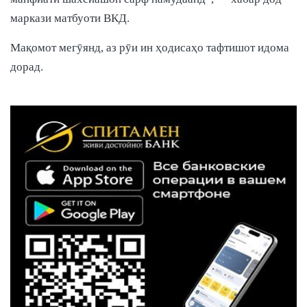
маркази матбуоти ВКД.
Мақомот мегӯянд, аз рӯи ин ҳодисаҳо тафтишот идома
дорад.