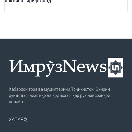
ваксина гирифтаанд
Хабархои тоза ва муҳимтарини Тоҷикистон. Охирин
рӯйдодҳо, низоъҳо ва ҳодисаҳо, ҳар рӯз навсозиҳои
онлайн.
ХАБАРҲО