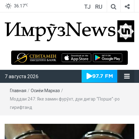
TJ
RU
℃
36.17
ИмрӯзNews
7 августа 2026
Главная
/
Осиёи Марказӣ
/
Моддаи 247: Яке замин фурӯхт, дуи дигар “Порше”-ро
гирифтанд