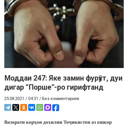
Моддаи 247: Яке замин фурӯхт, дуи
дигар “Порше”-ро гирифтанд
25.08.2021 / 04:31 /
Без комментариев
Вазорати корҳои дохилии Тоҷикистон аз ошкор