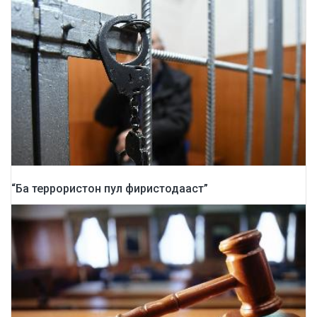
“Ба террористон пул фиристодааст”