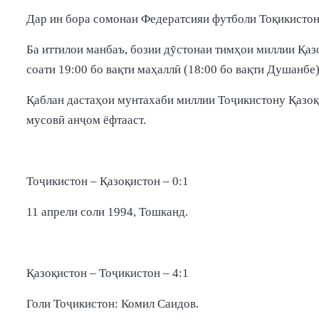
Дар ин бора сомонаи Федератсияи футболи Тоқикистон
Ба иттилои манбаъ, бозии дӯстонаи тимҳои миллии Қа
соати 19:00 бо вақти маҳаллӣ (18:00 бо вақти Душанбе)
Қаблан дастаҳои мунтахаби миллии Тоҷикистону Қазоқи
мусовӣ анҷом ёфтааст.
Тоҷикистон – Қазоқистон – 0:1
11 апрели соли 1994, Тошканд.
Қазоқистон – Тоҷикистон – 4:1
Голи Тоҷикистон: Комил Саидов.