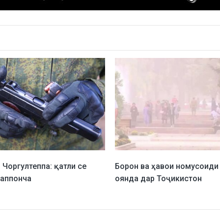
 Чоргултеппа: қатли се
Борон ва ҳавои номусоиди 
таппонча
оянда дар Тоҷикистон