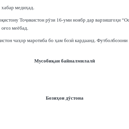
 хабар медиҳад.
зоқистону Тоҷикистон рӯзи 16-уми ноябр дар варзишгоҳи “О
 оғоз меёбад.
стон чаҳор маротиба бо ҳам бозӣ кардаанд. Футболбозони қ
Мусобиқаи байналмилалӣ
Бозиҳои дӯстона