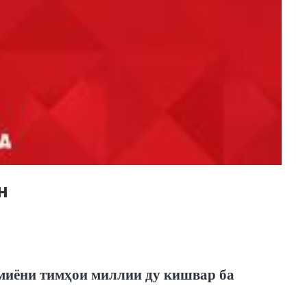
н
 миёни тимҳои миллии ду кишвар ба