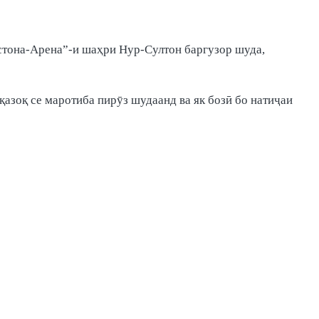
стона-Арена”-и шаҳри Нур-Султон баргузор шуда,
азоқ се маротиба пирӯз шудаанд ва як бозӣ бо натиҷаи