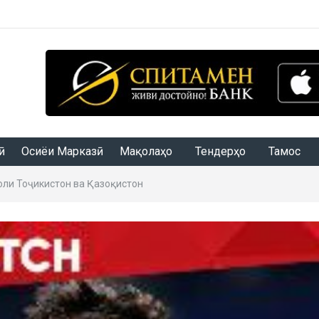
Осиёи Марказӣ
Мақолаҳо
Тендерҳо
Тамос
оли Тоҷикистон ва Қазоқистон