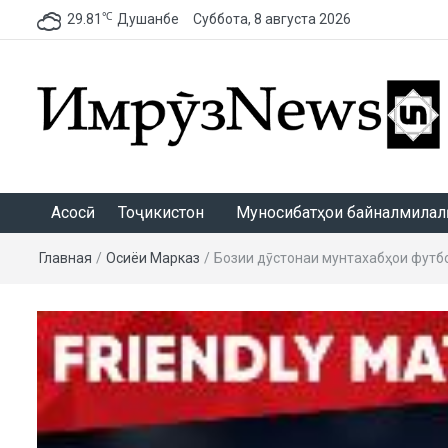
℃
29.81
Душанбе
Суббота, 8 августа 2026
ИмрӯзNews
Асосӣ
Тоҷикистон
Муносибатҳои байналмилалӣ
Главная
/
Осиёи Марказӣ
/
Бозии дӯстонаи мунтахабҳои футб