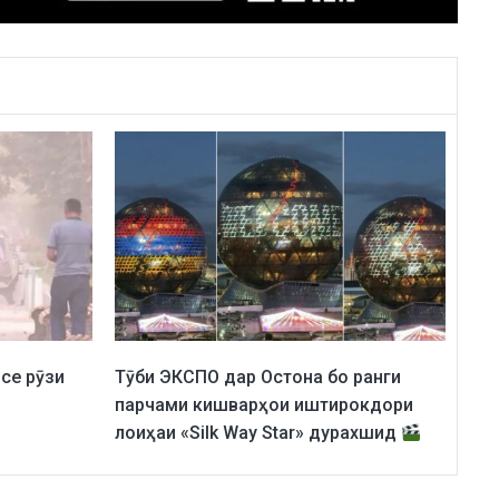
се рӯзи
Тӯби ЭКСПО дар Остона бо ранги
парчами кишварҳои иштирокдори
лоиҳаи «Silk Way Star» дурахшид