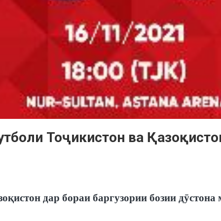
футболи Тоҷикистон ва Қазоқисто
оқистон дар бораи баргузории бозии дӯстона