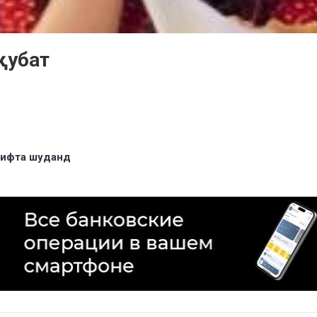
қубат
ирифта шуданд