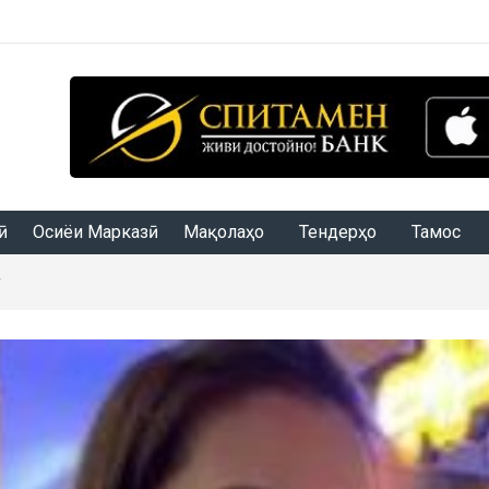
Осиёи Марказӣ
Мақолаҳо
Тендерҳо
Тамос
т