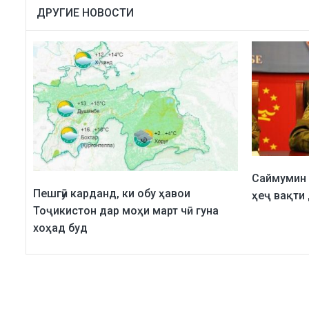
ДРУГИЕ НОВОСТИ
Саймумин 
Пешгӯӣ карданд, ки обу ҳавои
ҳеҷ вақти
Тоҷикистон дар моҳи март чӣ гуна
хоҳад буд