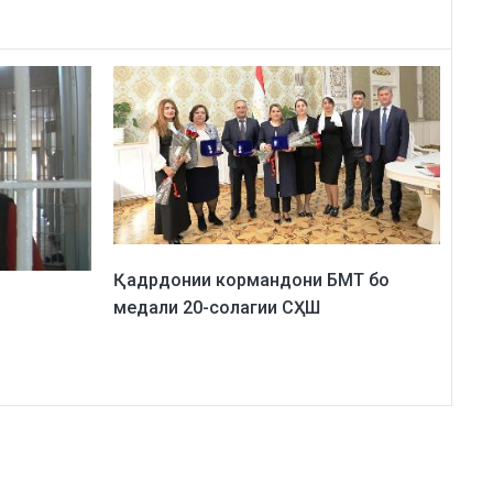
Қадрдонии кормандони БМТ бо
медали 20-солагии СҲШ