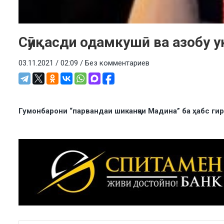
Сӯиқасди одамкушӣ ва азобу у
03.11.2021 / 02:09 /
Без комментариев
Гумонбарони “парвандаи шиканҷаи Мадина” ба ҳабс г