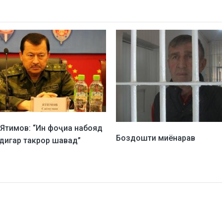
Ятимов: “Ин фоҷиа набояд
Боздошти миёнарав
 дигар такрор шавад”