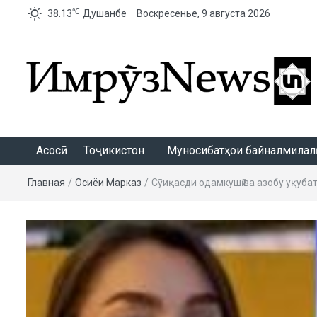
℃
38.13
Душанбе
Воскресенье, 9 августа 2026
ИмрӯзNews
Асосӣ
Тоҷикистон
Муносибатҳои байналмилалӣ
Главная
/
Осиёи Марказӣ
/
Сӯиқасди одамкушӣ ва азобу уқуба