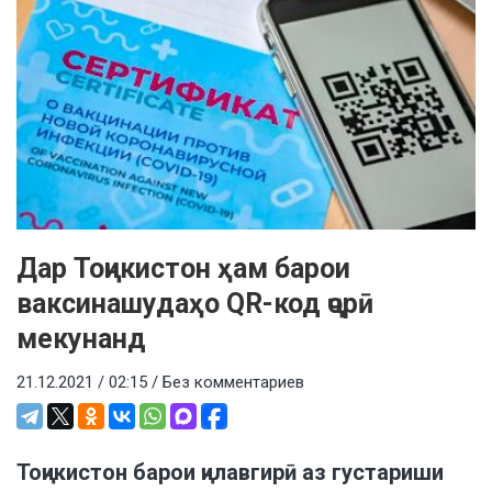
Дар Тоҷикистон ҳам барои
ваксинашудаҳо QR-код ҷорӣ
мекунанд
21.12.2021 / 02:15 /
Без комментариев
Тоҷикистон барои ҷилавгирӣ аз густариши