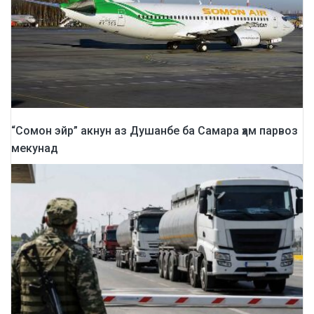
“Сомон эйр” акнун аз Душанбе ба Самара ҳам парвоз
мекунад