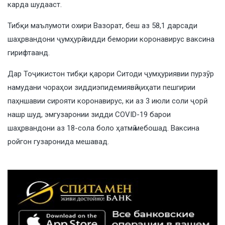
карда шудааст.
Тибқи маълумоти охири Вазорат, беш аз 58,1 дарсади
шаҳрвандони ҷумҳурӣ зидди бемории коронавирус ваксина
гирифтаанд.
Дар Тоҷикистон тибқи қарори Ситоди ҷумҳуриявии пурзӯр
намудани чораҳои зиддиэпидемиявӣ ҷиҳати пешгирии
паҳншавии сирояти коронавирус, ки аз 3 июли соли ҷорӣ
нашр шуд, эмгузаронии зидди COVID-19 барои
шаҳрвандони аз 18-сола боло ҳатмӣ мебошад. Ваксина
ройгон гузаронида мешавад.