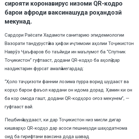
сирояти коронавирус низоми QR-кодро
барои афроди ваксинашуда роҳандозӣ
мекунад.
Сардори Раёсати Хадамоти санитарию эпидемиологии
Вазорати тандурустӣ ва ҳифзи иҷтимоии аҳолии Тоҷикистон
Наврӯз Ҷаъфаров бо таъйиди ин маълумот ба “Спутник
Тоҷикистон” гуфтааст, додани QR-кодҳо ба аҳолӣ дар
наздиктарин фурсат амалӣ мегардад:
“Ҳоло таҷҳизоти фаннии лозима пурра ворид шудааст ва
корҳо барои фаъол кардани он идома дорад. Ҳамин ки он
ба кор омода гашт, додани QR-кодҳоро оғоз мекунем”, —
гуфтааст вай.
Пешбинӣ шудааст, ки дар Тоҷикистон низ мисли дигар
кишварҳо QR-кодҳо дар асоси пешниҳоди шаҳодатнома
оид ба гирифтани ваксина дода шавад.