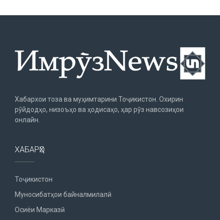
Хабархои тоза ва муҳимтарини Тоҷикистон. Охирин
рӯйдодҳо, низоъҳо ва ҳодисаҳо, ҳар рӯз навсозиҳои
онлайн.
ХАБАРҲО
Тоҷикистон
Муносибатҳои байналмилалӣ
Осиёи Марказӣ