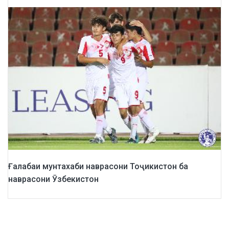
Ғалабаи мунтахаби наврасони Тоҷикистон ба
наврасони Ӯзбекистон