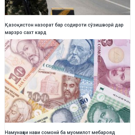
Қазоқистон назорат бар содироти сӯзишворӣ дар
марзро сахт кард
Намунаҳои нави сомонӣ ба муомилот мебарояд