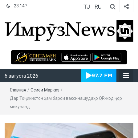
TJ
RU
℃
23.14
ИмрӯзNews
6 августа 2026
Главная
/
Осиёи Марказӣ
/
Дар Тоҷикистон ҳам барои ваксинашудаҳо QR-код ҷорӣ
мекунанд