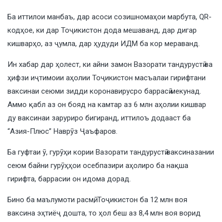
Ба иттилои манбаъ, дар асоси созишномаҳои марбута, QR-
кодҳое, ки дар Тоҷикистон дода мешаванд, дар дигар
кишварҳо, аз ҷумла, дар ҳудуди ИДМ ба кор мераванд.
Ин хабар дар ҳолест, ки айни замон Вазорати тандурустӣ ва
ҳифзи иҷтимоии аҳолии Тоҷикистон масъалаи гирифтани
ваксинаи сеюми зидди коронавирусро баррасӣ мекунад.
Аммо қабл аз он бояд на камтар аз 6 млн аҳолии кишвар
ду ваксинаи заруриро бигиранд, иттилоъ додааст ба
“Азия-Плюс” Наврӯз Ҷаъфаров.
Ба гуфтаи ӯ, гурӯҳи кории Вазорати тандурустӣ ваксиназании
сеюм байни гурӯҳҳои осебпазири аҳолиро ба нақша
гирифта, баррасии он идома дорад.
Бино ба маълумоти расмӣ, Тоҷикистон ба 12 млн воя
ваксина эҳтиёҷ дошта, то ҳол беш аз 8,4 млн воя ворид