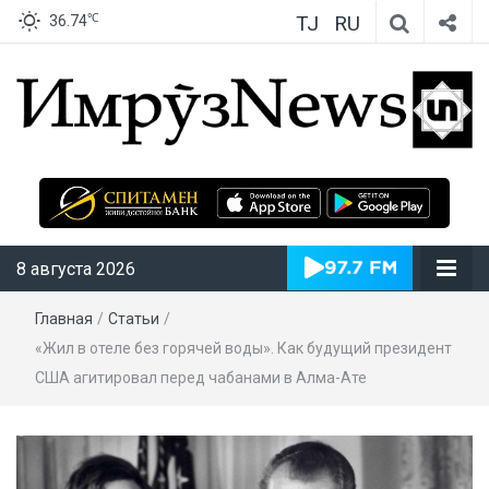
TJ
RU
℃
36.74
ИмрӯзNews
8 августа 2026
Главная
/
Статьи
/
«Жил в отеле без горячей воды». Как будущий президент
США агитировал перед чабанами в Алма-Ате