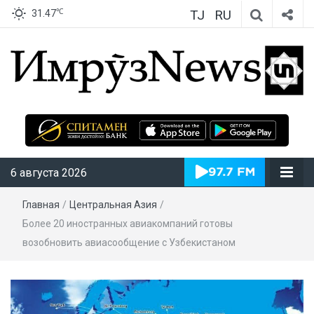
TJ
RU
℃
31.47
ИмрӯзNews
6 августа 2026
Главная
/
Центральная Азия
/
Более 20 иностранных авиакомпаний готовы
возобновить авиасообщение с Узбекистаном