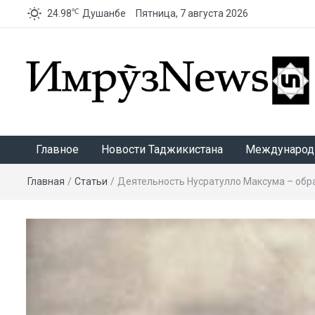
℃
24.98
Душанбе
Пятница, 7 августа 2026
ИмрӯзNews
Главное
Новости Таджикистана
Международ
Главная
/
Статьи
/
Деятельность Нусратулло Максума – обр