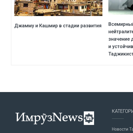
Всемирный
Джамму и Кашмир в стадии развития
нейтралит
значение 
и устойчи
Таджикис
КАТЕГОР
Новости Т