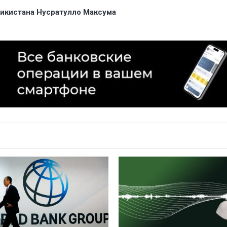
икистана Нусратулло Максума