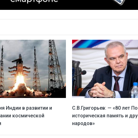
С.В.Григорьев: — «80 лет П
я Индии в развитии и
историческая память и др
ании космической
народов»
и