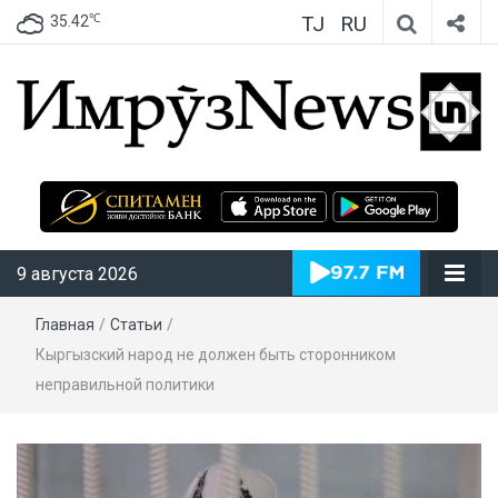
TJ
RU
℃
35.42
ИмрӯзNews
9 августа 2026
Главная
/
Статьи
/
Кыргызский народ не должен быть сторонником
неправильной политики