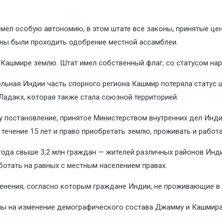
имел особую автономию, в этом штате все законы, принятые ц
жны были проходить одобрение местной ассамблеи.
 Кашмире землю. Штат имел собственный флаг, со статусом нара
рольная Индии часть спорного региона Кашмир потеряла статус
 Ладакх, которая также стала союзной территорией.
у постановление, принятое Министерством внутренних дел Инди
чение 15 лет и право приобретать землю, проживать и работат
0 года свыше 3,2 млн граждан — жителей различных районов Ин
ботать на равных с местным населением правах.
енения, согласно которым граждане Индии, не проживающие в 
ены на изменение демографического состава Джамму и Кашмира