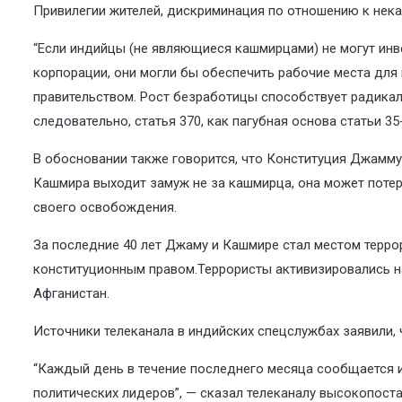
Привилегии жителей, дискриминация по отношению к нек
“Если индийцы (не являющиеся кашмирцами) не могут инв
корпорации, они могли бы обеспечить рабочие места дл
правительством. Рост безработицы способствует радикал
следовательно, статья 370, как пагубная основа статьи 3
В обосновании также говорится, что Конституция Джамму
Кашмира выходит замуж не за кашмирца, она может потер
своего освобождения.
За последние 40 лет Джаму и Кашмире стал местом терр
конституционным правом.Террористы активизировались н
Афганистан.
Источники телеканала в индийских спецслужбах заявили, 
“Каждый день в течение последнего месяца сообщается и
политических лидеров”, — сказал телеканалу высокопост