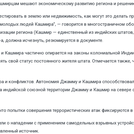
ашмирцам мешают экономическому развитию региона и решени
естировать в землю или недвижимость, как могут это делать 
я молодых людей Кашмира”, — говорится в многостраничном об
изации региона (Кашмир — единственный из индийских штатов,
5-а, должна исчезнуть, резюмируется в документе.
 и Кашмира частично опирается на законы колониальной Индии
ять свой статус постоянного жителя штата. Отмечается также
ора и конфликтов. Автономия Джамму и Кашмира способствовал
а индийской союзной территории Джамму и Кашмир на севере с
что попытки совершения террористических атак фиксируются в
ли о нападении с применением самодельных взрывных устройст
авленный источник.