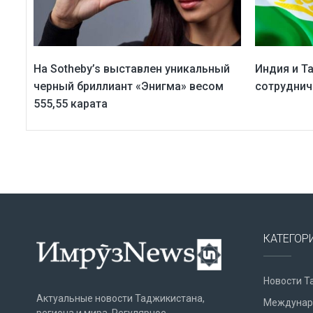
На Sotheby’s выставлен уникальный
Индия и Т
черный бриллиант «Энигма» весом
сотруднич
555,55 карата
КАТЕГОР
Новости Т
Актуальные новости Таджикистана,
Междунар