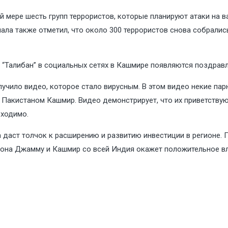
й мере шесть групп террористов, которые планируют атаки на 
ала также отметил, что около 300 террористов снова собрались
“Талибан” в социальных сетях в Кашмире появляются поздравл
чило видео, которое стало вирусным. В этом видео некие парн
 Пакистаном Кашмир. Видео демонстрирует, что их приветствую
бходимо.
даст толчок к расширению и развитию инвестиции в регионе. 
гиона Джамму и Кашмир со всей Индия окажет положительное вл