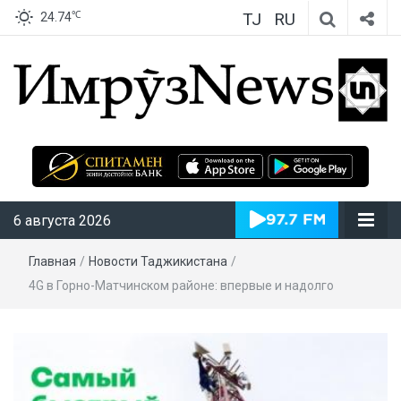
TJ
RU
℃
24.74
ИмрӯзNews
6 августа 2026
Главная
/
Новости Таджикистана
/
4G в Горно-Матчинском районе: впервые и надолго