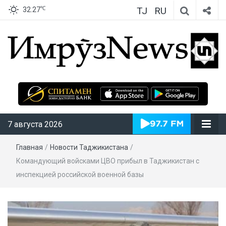
TJ
RU
℃
32.27
ИмрӯзNews
7 августа 2026
Главная
/
Новости Таджикистана
/
Командующий войсками ЦВО прибыл в Таджикистан с
инспекцией российской военной базы