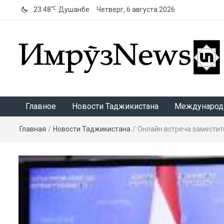
℃
23.48
Душанбе
Четверг, 6 августа 2026
ИмрӯзNews
Главное
Новости Таджикистана
Международ
Главная
/
Новости Таджикистана
/
Онлайн встреча заместит