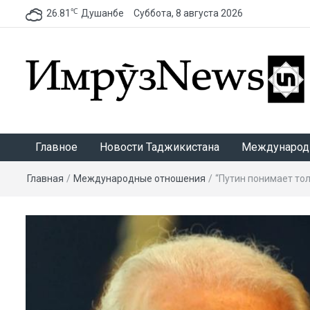
℃
26.81
Душанбе
Суббота, 8 августа 2026
ИмрӯзNews
Главное
Новости Таджикистана
Международ
Главная
/
Международные отношения
/
“Путин понимает тол