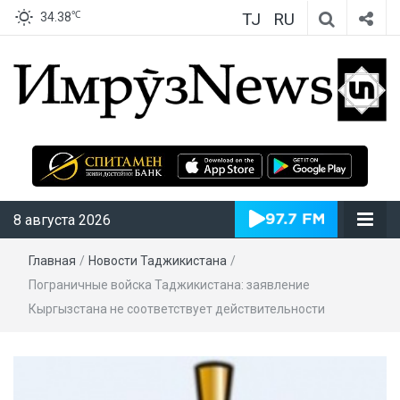
TJ
RU
℃
34.38
ИмрӯзNews
8 августа 2026
Главная
/
Новости Таджикистана
/
Пограничные войска Таджикистана: заявление
Кыргызстана не соответствует действительности