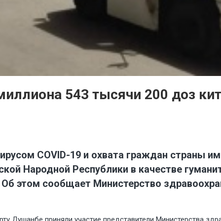
миллиона 543 тысячи 200 доз ки
ирусом COVID-19 и охвата граждан страны им
ской Народной Республики в качестве гуман
. Об этом сообщает Министерство здравоохр
ту Душанбе приняли участие представители Министерства здр