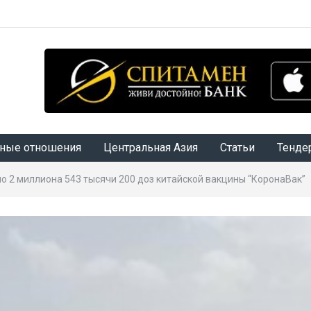
ные отношения
Центральная Азия
Статьи
Тенде
о 2 миллиона 543 тысячи 200 доз китайской вакцины “КоронаВак”