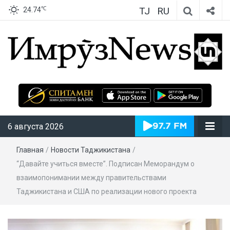
TJ
RU
℃
24.74
ИмрӯзNews
6 августа 2026
Главная
/
Новости Таджикистана
/
“Давайте учиться вместе”. Подписан Меморандум о
взаимопонимании между правительствами
Таджикистана и США по реализации нового проекта