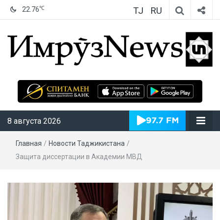
TJ
RU
℃
22.76
ИмрӯзNews
8 августа 2026
Главная
/
Новости Таджикистана
/
Защита диссертации в Академии МВД