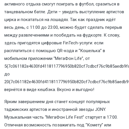
активного отдыха смогут поиграть в футбол, сразиться в
танцевальном батле. Дети – увидеть выступление артистов
цирка и покататься на лошадях. Так как праздник идёт
весь день, с 11:00 до 23:00, можно будет сделать перерыв
между развлечениями и пообедать на фудкорте. К слову,
здесь пригодятся цифровые FinTech-услуги: если
расплатиться с помощью QR-кода и “Кошелька” в
мобильном приложении “МегаФон Life”, от
5{7c061182e4630fd4118117796950b820cf7cdbcf76c9b85aedb9fd
до
20{7c061182e4630fd4118117796950b820cf7cdbcf76c9b85aedb9
вернётся в виде кешбэка. Вкусно и выгодно!
Ярким завершением дня станет концерт популярных
таджикских артистов и иностранной звезды JONY.
Музыкальная часть “МегаФон Life Fest” стартует в 17:00.
Отличная возможность позажигать под “Комету” или