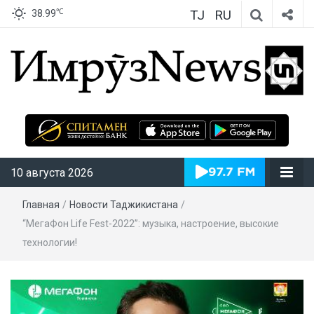
TJ
RU
℃
38.99
ИмрӯзNews
10 августа 2026
Главная
/
Новости Таджикистана
/
“МегаФон Life Fest-2022”: музыка, настроение, высокие
технологии!