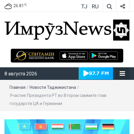
TJ
RU
℃
26.81
ИмрӯзNews
8 августа 2026
Главная
/
Новости Таджикистана
/
Участие Президента РТ во Втором саммите глав
государств ЦА и Германии