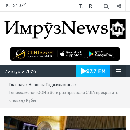
TJ
RU
℃
24.07
ИмрӯзNews
7 августа 2026
Главная
/
Новости Таджикистана
/
Генассамблея ООН в 30-й раз призвала США прекратить
блокаду Кубы