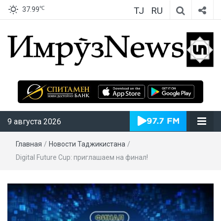
TJ
RU
℃
37.99
ИмрӯзNews
9 августа 2026
Главная
/
Новости Таджикистана
/
Digital Future Cup: приглашаем на финал!