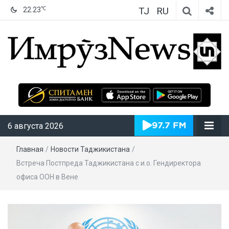
TJ
RU
℃
22.23
ИмрӯзNews
6 августа 2026
Главная
/
Новости Таджикистана
/
Встреча Постпреда Таджикистана с и.о. Гендиректора
офиса ООН в Вене