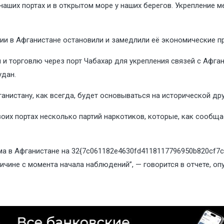
наших портах и в открытом море у наших берегов. Укрепление 
ии в Афганистане остановили и замедлили её экономические пр
и торговлю через порт Чабахар для укрепления связей с Афга
удан.
анистану, как всегда, будет основываться на исторической др
оих портах несколько партий наркотиков, которые, как сообща
ма в Афганистане на 32{7c061182e4630fd4118117796950b820cf7c
еличине с момента начала наблюдений”, — говорится в отчете, 