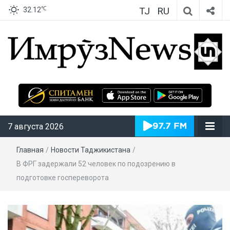
TJ
RU
℃
32.12
ИмрӯзNews
7 августа 2026
Главная
/
Новости Таджикистана
/
В ФРГ задержали 52 человек по подозрению в
подготовке госпереворота