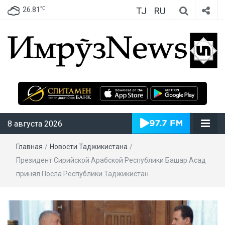
TJ
RU
℃
26.81
ИмрӯзNews
8 августа 2026
Главная
/
Новости Таджикистана
/
Президент Сирийской Арабской Республики Башар Асад
принял Посла Республики Таджикистан