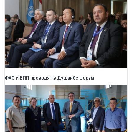
ФАО и ВПП проводят в Душанбе форум