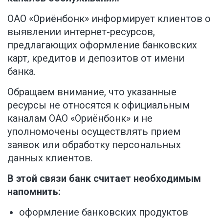
ОАО «Ориёнбонк» информирует клиентов о
выявлении интернет-ресурсов,
предлагающих оформление банковских
карт, кредитов и депозитов от имени
банка.
Обращаем внимание, что указанные
ресурсы не относятся к официальным
каналам ОАО «Ориёнбонк» и не
уполномочены осуществлять прием
заявок или обработку персональных
данных клиентов.
В этой связи банк считает необходимым
напомнить:
оформление банковских продуктов