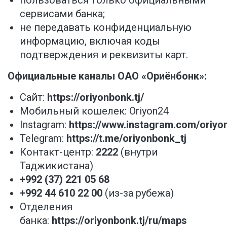
пользоваться только официальными
сервисами банка;
не передавать конфиденциальную
информацию, включая коды
подтверждения и реквизиты карт.
Официальные каналы ОАО «Ориёнбонк»:
Сайт:
https://oriyonbonk.tj/
Мобильный кошелек: Oriyon24
Instagram:
https://www.instagram.com/oriyo
Telegram:
https://t.me/oriyonbonk_tj
Контакт-центр:
2222
(внутри
Таджикистана)
+992 (37) 221 05 68
+992 44 610 22 00
(из-за рубежа)
Отделения
банка:
https://oriyonbonk.tj/ru/maps