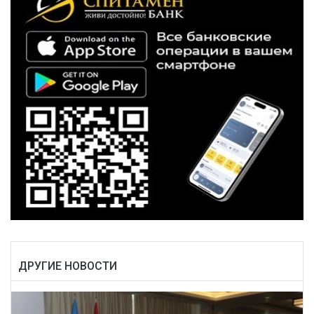
ДРУГИЕ НОВОСТИ