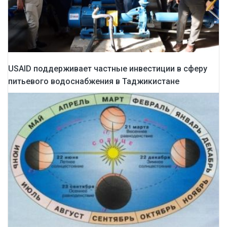
USAID поддерживает частные инвестиции в сферу
питьевого водоснабжения в Таджикистане