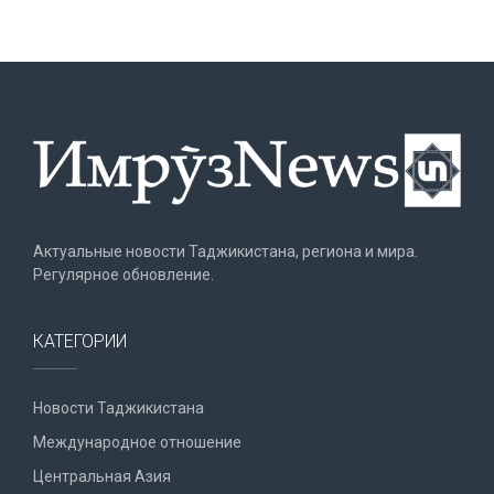
Актуальные новости Таджикистана, региона и мира.
Регулярное обновление.
КАТЕГОРИИ
Новости Таджикистана
Международное отношение
Центральная Азия