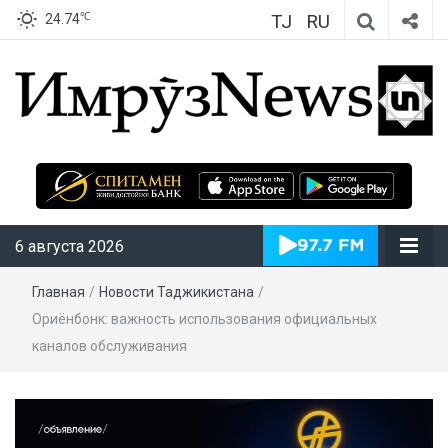
TJ
RU
℃
24.74
ИмрӯзNews
6 августа 2026
Главная
/
Новости Таджикистана
/
Ориёнбонк: важность использования официальных
каналов обслуживания