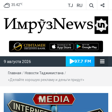
TJ
RU
℃
35.42
ИмрӯзNews
9 августа 2026
Главная
/
Новости Таджикистана
/
«Делайте хорошую рекламу и деньги придут»