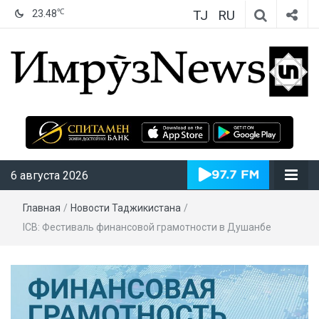
TJ
RU
℃
23.48
ИмрӯзNews
6 августа 2026
Главная
/
Новости Таджикистана
/
ICB: Фестиваль финансовой грамотности в Душанбе