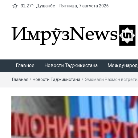
℃
32.27
Душанбе
Пятница, 7 августа 2026
ИмрӯзNews
Главное
Новости Таджикистана
Международ
Главная
/
Новости Таджикистана
/
Эмомали Рахмон встретил