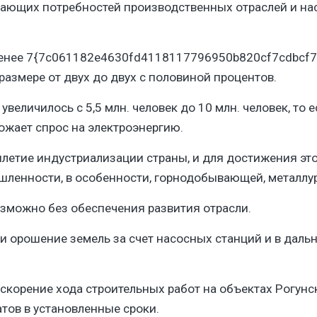
ающих потребностей производственных отраслей и нас
менее 7{7c061182e4630fd4118117796950b820cf7cdbcf7
размере от двух до двух с половиной процентов.
увеличилось с 5,5 млн. человек до 10 млн. человек, то 
жает спрос на электроэнергию.​
ятилетие индустриализации страны, и для достижения э
ленности, в особенности, горнодобывающей, металлур
зможно без обеспечения развития отрасли.
 и орошение земель за счет насосных станций и в дал
скорение хода строительных работ на объектах Рогунс
тов в установленные сроки.​