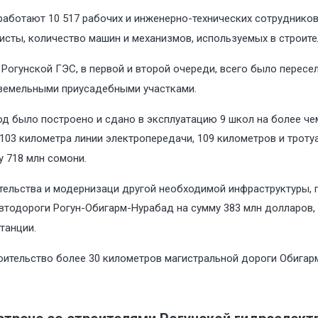
работают 10 517 рабочих и инженерно-технических сотрудников,
сты, количество машин и механизмов, используемых в строител
огунской ГЭС, в первой и второй очереди, всего было переселе
 земельными приусадебными участками.
1 год было построено и сдано в эксплуатацию 9 школ на более ч
03 километра линии электропередачи, 109 километров и тротуа
 718 млн сомони.
тельства и модернизаци другой необходимой инфраструктуры,
втодороги Рогун-Обигарм-Нурабад на сумму 383 млн долларов, т
танции.
роительство более 30 километров магистральной дороги Обигарм