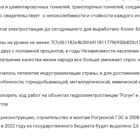
ных и цементировочных тоннелей, транспортных тоннелей, соед
о свидетельствует о непоколебимости и стойкости каждого из 
атов электростанции до сегодняшнего дня выработано более 4,
ны на уровне не менее 7{7c061182e4630fd4118117796950b820cf
двух с половиной процентов, в годы Независимости население с
улучшение качества жизни народа все больше умножает спрос на
началось пятилетие индустриализации страны, и для достижени
обенности, горнодобывающей, металлургической, химической и
ускорить ход работ на объектах гидроэлектростанции “Рогун” 
тов.
 реконструкцию, строительство и монтаж Рогунской ГЭС в 2008
в 2022 году из государственного бюджета будет выделено 2,6