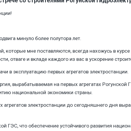
встрече со строителями Рогунской гидроэлект
нции!
одвига минуло более полутора лет.​
й, которые мне поставляются, всегда нахожусь в курсе
ти, отваге и вкладе каждого из вас в ускорение строит
чи в эксплуатацию первых агрегатов электростанции.​
ергия, вырабатываемая на первых агрегатах Рогунской 
итию национальной экономики страны.​
ух агрегатов электростанции до сегодняшнего дня выра
ской ГЭС, что обеспечение устойчивого развития наци