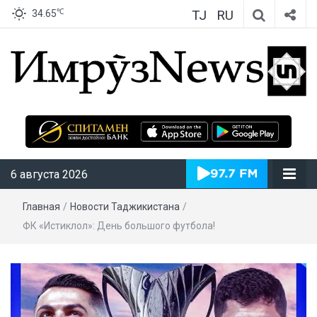
TJ
RU
℃
34.65
ИмрӯзNews
6 августа 2026
Главная
/
Новости Таджикистана
/
ФК «Истиклол»: День большого футбола!