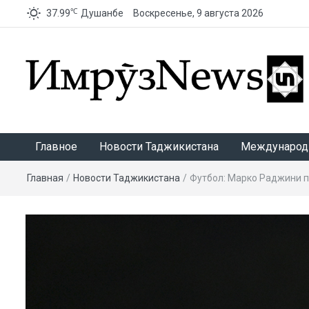
℃
37.99
Душанбе
Воскресенье, 9 августа 2026
ИмрӯзNews
Главное
Новости Таджикистана
Международ
Главная
/
Новости Таджикистана
/
Футбол: Марко Раджини 