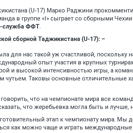
икистана (U-17) Марко Раджини прокоммент
анда в группе «I» сыграет со сборными Чехии 
с-служба ФФТ
.
ой сборной Таджикистана (U-17): –
ыла для нас такой уж счастливой, поскольку 
ународный опыт участия в крупных турнирах
рой и высокой интенсивностью игры, а кома
м чутьем. Таковы основные отличительные х
говорить, что на чемпионате мира все кома
азать, что жеребьевка могла быть и лучше, н
готовительный этап к чемпионату мира. Мы
ться как можно чаще и играть международные