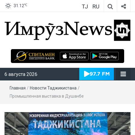
TJ
RU
℃
31.12
ИмрӯзNews
6 августа 2026
Главная
/
Новости Таджикистана
/
Промышленная выставка в Душанбе