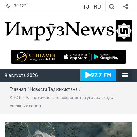
TJ
RU
℃
30.13
ИмрӯзNews
9 августа 2026
Главная
/
Новости Таджикистана
/
КЧС РТ: В Таджикистане сохраняется угроза схода
снежных лавин