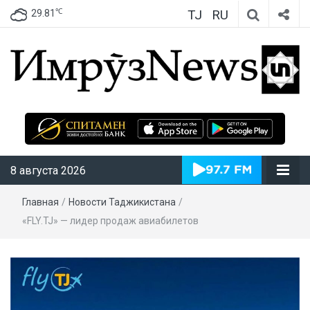
TJ
RU
℃
29.81
ИмрӯзNews
8 августа 2026
Главная
/
Новости Таджикистана
/
«FLY.TJ» — лидер продаж авиабилетов