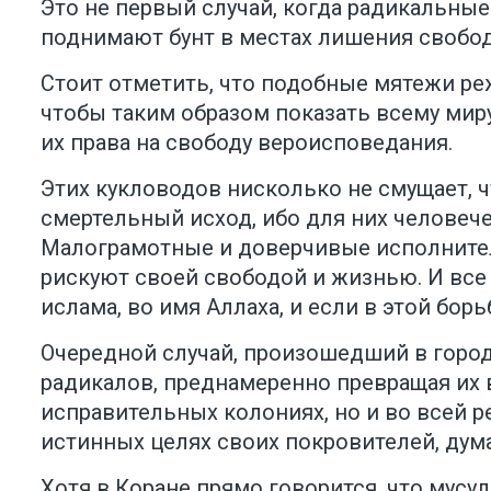
Это не первый случай, когда радикальны
поднимают бунт в местах лишения свобо
Стоит отметить, что подобные мятежи ре
чтобы таким образом показать всему мир
их права на свободу вероисповедания.
Этих кукловодов нисколько не смущает, 
смертельный исход, ибо для них человече
Малограмотные и доверчивые исполнители,
рискуют своей свободой и жизнью. И все 
ислама, во имя Аллаха, и если в этой борь
Очередной случай, произошедший в город
радикалов, преднамеренно превращая их 
исправительных колониях, но и во всей р
истинных целях своих покровителей, дума
Хотя в Коране прямо говорится, что мусу