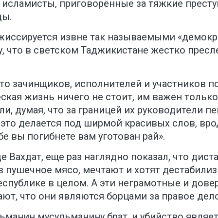
е исламисты, приговорённые за тяжкие прес
ды.
жиссируется извне так называемыми «демокра
у, что в светском Таджикистане жестко прес
что зачинщиков, исполнителей и участников 
ская жизнь ничего не стоит, им важен только
 думая, что за границей их руководители пек
это делается под ширмой красивых слов, вро
бе вы погибнете вам уготован рай».
е Вахдат, еще раз наглядно показал, что дис
в пушечное мясо, мечтают и хотят дестабилиз
еспублике в целом. А эти неграмотные и дове
ют, что они являются борцами за правое дело
льманин мусульманину брат, и убийство являе