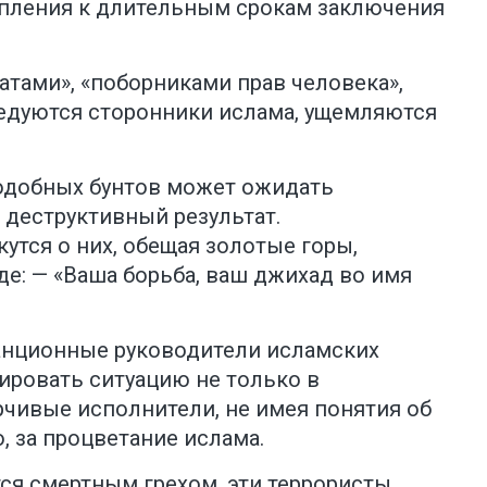
тупления к длительным срокам заключения
тами», «поборниками прав человека»,
ледуются сторонники ислама, ущемляются
подобных бунтов может ожидать
 деструктивный результат.
утся о них, обещая золотые горы,
де: — «Ваша борьба, ваш джихад во имя
танционные руководители исламских
ировать ситуацию не только в
рчивые исполнители, не имея понятия об
, за процветание ислама.
тся смертным грехом, эти террористы