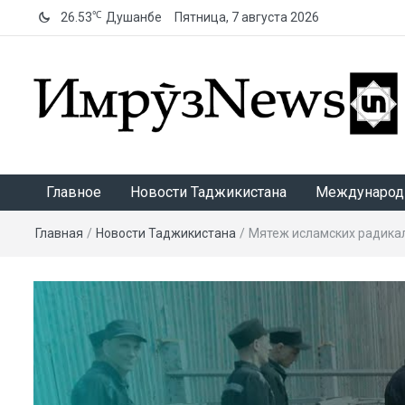
℃
26.53
Душанбе
Пятница, 7 августа 2026
ИмрӯзNews
Главное
Новости Таджикистана
Международ
Главная
/
Новости Таджикистана
/
Мятеж исламских радикал