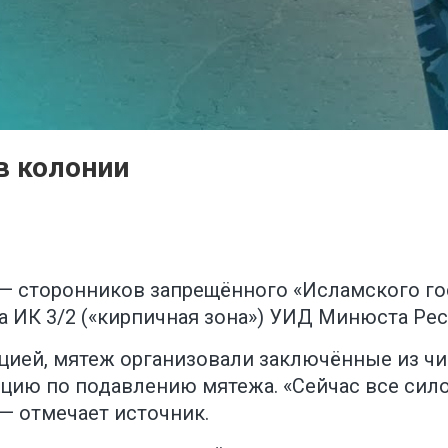
в колонии
х — сторонников запрещённого «Исламского го
 ИК 3/2 («кирпичная зона») УИД Минюста Рес
ацией, мятеж организовали заключённые из чи
цию по подавлению мятежа. «Сейчас все сил
— отмечает источник.