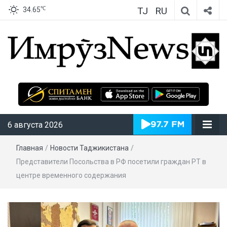
TJ
RU
℃
34.65
ИмрӯзNews
6 августа 2026
Главная
/
Новости Таджикистана
/
Представители Посольства в РФ посетили граждан РТ в
центре временного содержания