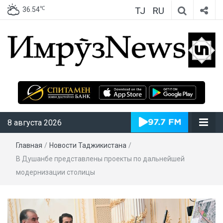
TJ
RU
℃
36.54
ИмрӯзNews
8 августа 2026
Главная
/
Новости Таджикистана
/
В Душанбе представлены проекты по дальнейшей
модернизации столицы