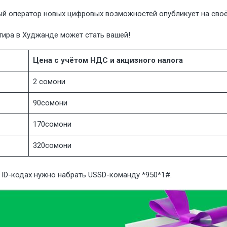
вый оператор новых цифровых возможностей опубликует на св
тира в Худжанде может стать вашей!
Цена с учётом НДС и акцизного налога
2 сомони
90сомони
170сомони
320сомони
ID-кодах нужно набрать USSD-команду *950*1#.