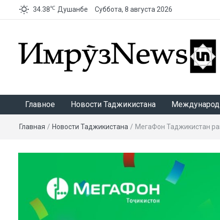
℃
34.38
Душанбе
Суббота, 8 августа 2026
ИмрӯзNews
Главное
Новости Таджикистана
Международ
Главная
/
Новости Таджикистана
/
МегаФон Таджикистан ра