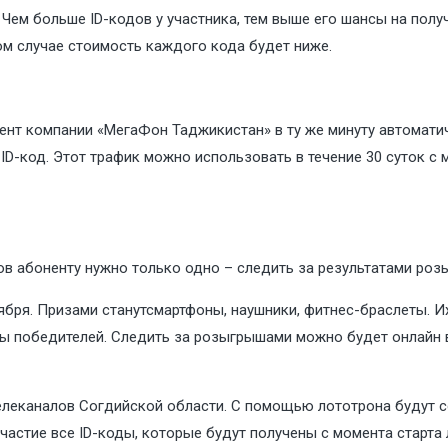
 Чем больше ID-кодов у участника, тем выше его шансы на пол
этом случае стоимость каждого кода будет ниже.
ент компании «МегаФон Таджикистан» в ту же минуту автоматич
ID-код. Этот трафик можно использовать в течение 30 суток с 
ов абоненту нужно только одно – следить за результатами роз
бря. Призами станутсмартфоны, наушники, фитнес-браслеты. 
ды победителей. Следить за розыгрышами можно будет онлайн 
телеканалов Согдийской области. С помощью лототрона будут 
частие все ID-коды, которые будут получены с момента старта 