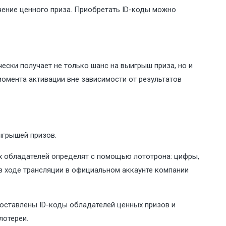
учение ценного приза. Приобретать ID-коды можно
ески получает не только шанс на выигрыш приза, но и
момента активации вне зависимости от результатов
ыгрышей призов.
Их обладателей определят с помощью лототрона: цифры,
в ходе трансляции в официальном аккаунте компании
составлены ID-коды обладателей ценных призов и
лотереи.