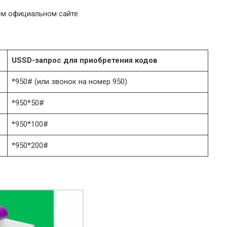
оём
официальном сайте
.
USSD
-запрос для приобретения кодов
*950# (или звонок на номер 950)
*950*50#
*950*100#
*950*200#