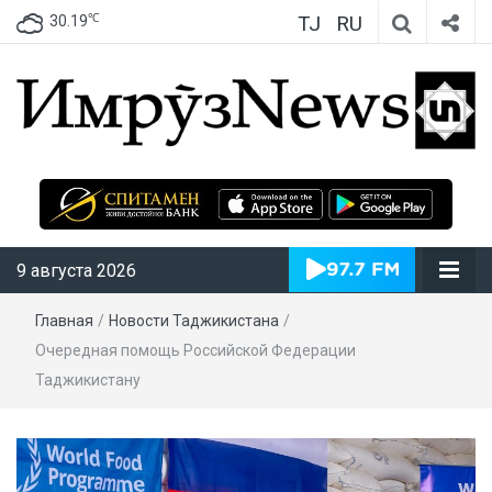
TJ
RU
℃
30.19
ИмрӯзNews
9 августа 2026
Главная
/
Новости Таджикистана
/
Очередная помощь Российской Федерации
Таджикистану