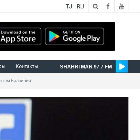
TJ
RU
ры
Контакты
SHAHRI MAN 97.7 FM
ентом Бразилии