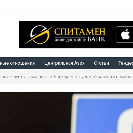
ные отношения
Центральная Азия
Статьи
Тенде
вал аккаунты, связанные с Роджером Стоуном, Украиной и презид