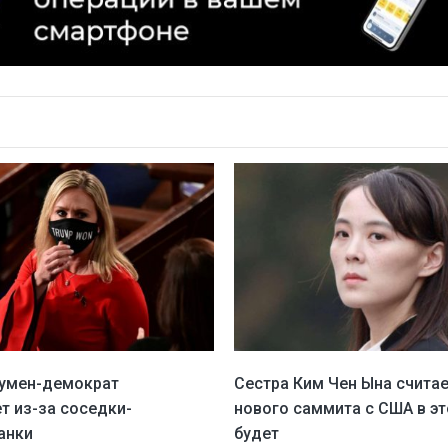
умен-демократ
Сестра Ким Чен Ына считае
т из-за соседки-
нового саммита с США в эт
анки
будет