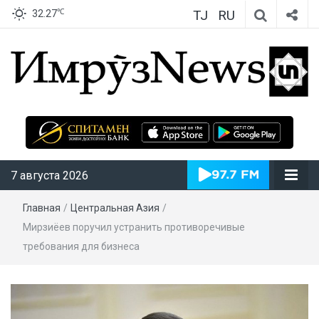
TJ
RU
℃
32.27
ИмрӯзNews
7 августа 2026
Главная
/
Центральная Азия
/
Мирзиёев поручил устранить противоречивые
требования для бизнеса