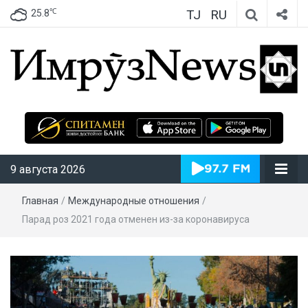
TJ
RU
℃
25.8
ИмрӯзNews
9 августа 2026
Главная
/
Международные отношения
/
Парад роз 2021 года отменен из-за коронавируса