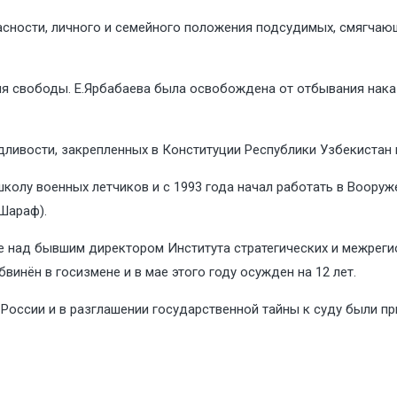
пасности, личного и семейного положения подсудимых, смягчаю
ния свободы. Е.Ярбабаева была освобождена от отбывания нака
ливости, закрепленных в Конституции Республики Узбекистан 
олу военных летчиков и с 1993 года начал работать в Вооруже
Шараф).
е над бывшим директором Института стратегических и межреги
нён в госизмене и в мае этого году осужден на 12 лет.
России и в разглашении государственной тайны к суду были п