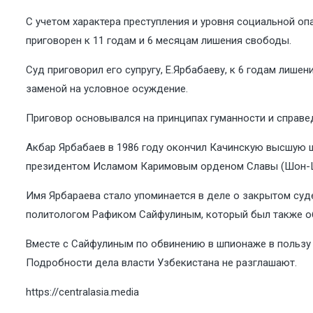
С учетом характера преступления и уровня социальной о
приговорен к 11 годам и 6 месяцам лишения свободы.
Суд приговорил его супругу, Е.Ярбабаеву, к 6 годам лише
заменой на условное осуждение.
Приговор основывался на принципах гуманности и справед
Акбар Ярбабаев в 1986 году окончил Качинскую высшую шк
президентом Исламом Каримовым орденом Славы (Шон-
Имя Ярбараева стало упоминается в деле о закрытом суд
политологом Рафиком Сайфулиным, который был также обви
Вместе с Сайфулиным по обвинению в шпионаже в пользу 
Подробности дела власти Узбекистана не разглашают.
https://centralasia.media