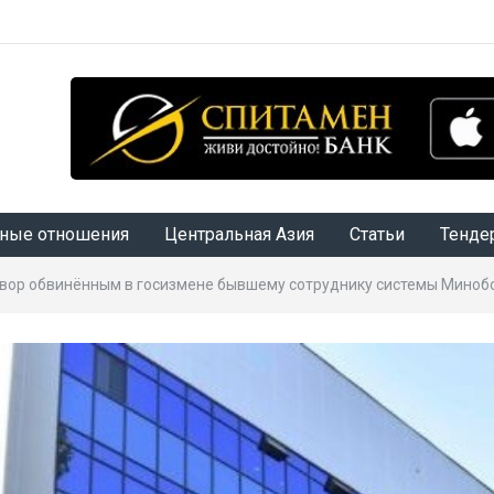
ные отношения
Центральная Азия
Статьи
Тенде
овор обвинённым в госизмене бывшему сотруднику системы Минобо