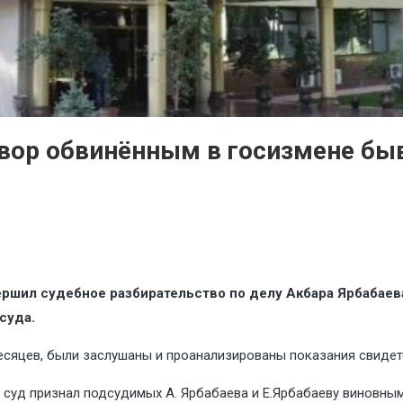
овор обвинённым в госизмене б
ершил судебное разбирательство по делу Акбара Ярбабаева
суда.
есяцев, были заслушаны и проанализированы показания свидет
 суд признал подсудимых А. Ярбабаева и Е.Ярбабаеву виновны