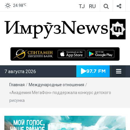
TJ
RU
℃
24.98
ИмрӯзNews
7 августа 2026
Главная
/
Международные отношения
/
«Академия МегаФон» поддержала конкурс детского
рисунка