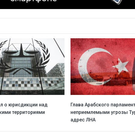
л о юрисдикции над
Глава Арабского парламен
кими территориями
неприемлемыми угрозы Ту
адрес ЛНА