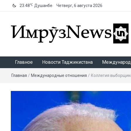
℃
23.48
Душанбе
Четверг, 6 августа 2026
ИмрӯзNews
Главное
Новости Таджикистана
Международ
Главная
/
Международные отношения
/
Коллегия выборщик