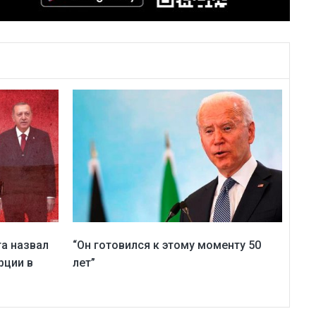
та назвал
“Он готовился к этому моменту 50
рции в
лет”