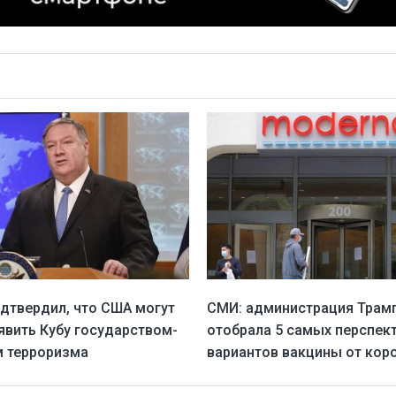
дтвердил, что США могут
СМИ: администрация Трам
явить Кубу государством-
отобрала 5 самых перспек
 терроризма
вариантов вакцины от кор