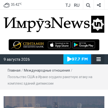
TJ
RU
℃
35.42
ИмрӯзNews
9 августа 2026
Главная
/
Международные отношения
/
Посольство США в Ираке осудило ракетную атаку на
комплекс зданий дипмиссии